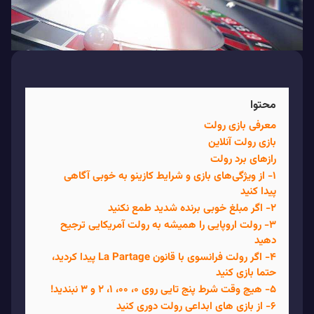
محتوا
معرفی بازی رولت
بازی رولت آنلاین
رازهای برد رولت
۱- از ویژگی‌های بازی و شرایط کازینو به خوبی آگاهی
پیدا کنید
۲- اگر مبلغ خوبی برنده شدید طمع نکنید
۳- رولت اروپایی را همیشه به رولت آمریکایی ترجیح
دهید
۴- اگر رولت فرانسوی با قانون La Partage پیدا کردید،
حتما بازی کنید
۵- هیچ وقت شرط پنج تایی روی ۰، ۰۰، ۱، ۲ و ۳ نبندید!
۶- از بازی های ابداعی رولت دوری کنید