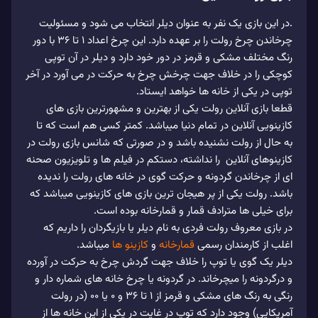
.در این بازی یک نفر به عنوان دیلر انتخاب می شود و مسئولیت
چرخاندن چرخ رولت را بر عهده دارد. این چرخ اعداد 1 تا 36 با دور
رنگ مختلف مشکی و قرمز در دور خود دارد و دیلر در آن توپی
کوچکی را در خلاف جهت چرخش چرخ به حرکت در می آورد در آخر
توپی در یکی از خانه ها خواهد ایستاد.
قطعا بازی آنلاین رولت یکی از بهترین و مشهورترین بازی های
کازینویی آنلاین در تمام دنیا میباشد. کمتر کسی هم است که تا
به حال از رولت نشنیده باشد و در صورتی که شانس بازی رولت در
کازینوهای آنلاین را نداشته، دستکم در فیلم ها و تلویزیون صحنه
ای از چرخاندن گردونه و حرکت گوی در خانه های رولت را ندیده
باشد. رولت یکی از پر هیجان ترین بازی های کازینویی میباشد که
برای خیلی ها مترادف قمار و قمارخانه بوده است.
در بازی معروف رولت فردی به نام دیلر یا بازیگردان را داریم که
اغلب از کارمندان رسمی
قمارخانه
و
کازینو ها
میباشد.
دیلر یک گوی یا توپ را خلاف جهت گردش چرخ به حرکت در آورده
و درگردونه را میچرخاند. در گردونه یا چرخ خانه های شماره دار و
رنگی به رنگ های مشکی و قرمز از ۱ تا ۳۶ و ۰ یا ۰۰ (در رولت
آمریکایی) وجود دارد که توپ در غایت در یکی از این خانه ها از